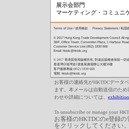
展示会部門
マーケティング・コミュニ
Terms of Use
/
使用條款
Privacy Statement
/
私隠
© 2017 Hong Kong Trade Development Council. All rig
38/F, Office Tower, Convention Plaza, 1 Harbour Ro
Customer Service Line:(852) 1830 668
Email: hktdc@hktdc.org
© 2017 香港貿發局版權所有, 對違反版權者保留一切
香港灣仔港灣道1號會展廣場辦公大樓38樓
客戶服務專線:(852) 1830 668
電郵:
hktdc@hktdc.org
お客様の連絡先がHKTDCデー
ます。本メールは自動送信のため
わせや詳細については、
exhibitio
To unsubscribe or manage your HKT
お客様のHKTDCのe登録
をクリックしてください