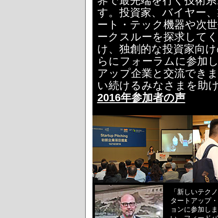
界で最先端を行く技術系
す。投資家、バイヤー、
ート・テック機器や次世
ークスルーを探求して
け、独創的な投資家向け
らにフォーラムに参加し
アップ企業と交流でき
い続けるみなさまを助
2016年参加者の声
「新しいテクノ
タートアップ・
ョンに参加しま