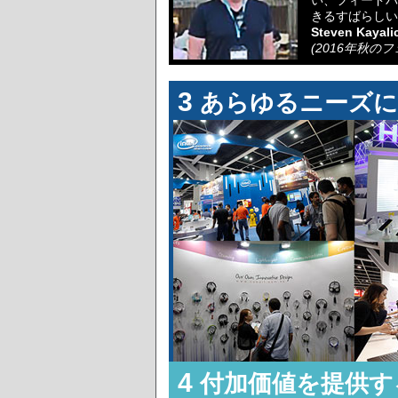
い、フィードバ
きるすばらしい
Steven Kayalic
(2016年秋の
3
あらゆるニーズに
4
付加価値を提供す