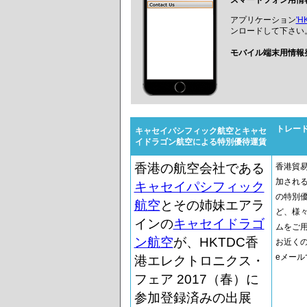
スマートフォン用情報
アプリケーション
'H
ンロードして下さい
モバイル端末用情報
トレー
キャセイパシフィック航空とキャセ
イドラゴン航空による特別優待運賃
香港の航空会社である
香港貿
加され
キャセイパシフィック
の特別
航空
とその姉妹エアラ
ど、様
インの
キャセイドラゴ
ムをご
ン航空
が、HKTDC香
お近く
eメー
港エレクトロニクス・
フェア 2017（春）に
参加登録済みの出展