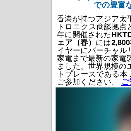
での豊富
香港が持つアジア太
トロニクス商談拠点と
年に開催された
HK
ェア（春）
には
2,800
イヤーにバーチャル
家電まで最新の家電
ました。世界規模の
トプレースである本フ
ご参加ください。
ご