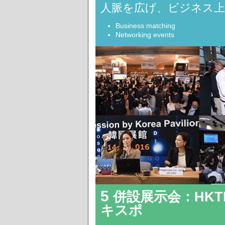
人脈を広げ、ビジネス上
Business matching
Networking events
5
併設展示会：HKT
キスポ