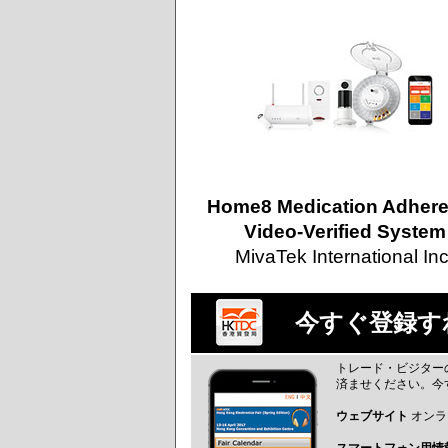
Home8 Medication Adher
Video-Verified System
MivaTek International Inc
今すぐ登録す
トレード・ビジター
済ませください。今
ウェブサイト
オンラ