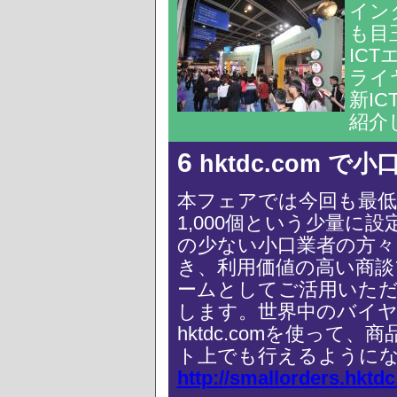
イン
も目
ICT
ライ
新I
紹介
6
hktdc.com で
本フェアでは今回も最低
1,000個という少量に
の少ない小口業者の方々
き、利用価値の高い商談
ームとしてご活用いた
します。世界中のバイヤ
hktdc.comを使っ
ト上でも行えるように
http://smallorders.hktd